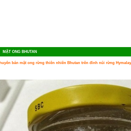
MẬT ONG BHUTAN
huyên bán mật ong rừng thiên nhiên Bhutan trên đỉnh núi rừng Hymala