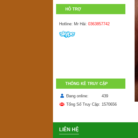
HỖ TRỢ
Hotline: Mr Hải:
0363857742
THỐNG KÊ TRUY CẬP
Đang online
439
Tổng Số Truy Cập
1570656
LIÊN HỆ