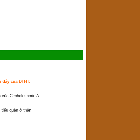
u đây của ĐTHT:
h của Cephalosporin A.
o tiểu quản ở thận