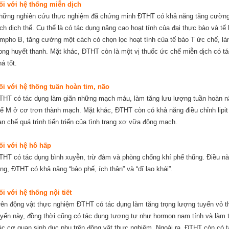
ối với hệ thống miễn dịch
hững nghiên cứu thực nghiệm đã chứng minh ĐTHT có khả năng tăng cường 
ịch dịch thể. Cụ thể là có tác dụng nâng cao hoạt tính của đại thực bào và tế
ympho B, tăng cường một cách có chọn lọc hoạt tính của tế bào T ức chế, l
rong huyết thanh. Mặt khác, ĐTHT còn là một vị thuốc ức chế miễn dịch có t
á tốt.
ối với hệ thống tuần hoàn tim, não
THT có tác dụng làm giãn những mạch máu, làm tăng lưu lượng tuần hoàn n
hể M ở cơ trơn thành mạch. Mặt khác, ĐTHT còn có khả năng điều chỉnh lipit 
ạn chế quá trình tiến triển của tình trạng xơ vữa động mạch.
ối với hệ hô hấp
THT có tác dụng bình xuyễn, trừ đàm và phòng chống khí phế thũng. Điều n
ằng, ĐTHT có khả năng “bảo phế, ích thận” và “dĩ lao khái”.
ối với hệ thống nội tiết
rên động vật thực nghiệm ĐTHT có tác dụng làm tăng trọng lượng tuyến vỏ 
uyến này, đồng thời cũng có tác dụng tương tự như hormon nam tính và làm 
ác cơ quan sinh dục phụ trên động vật thực nghiệm. Ngoài ra, ĐTHT còn có 