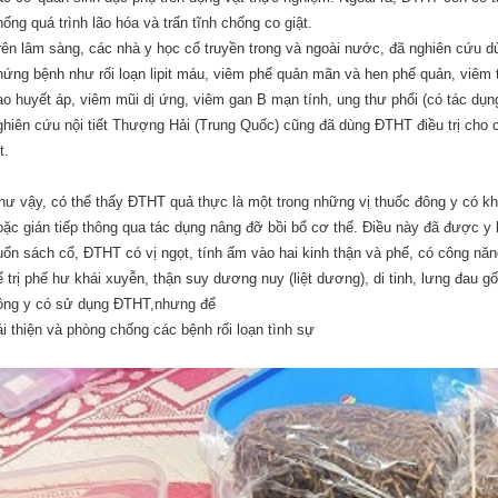
hống quá trình lão hóa và trấn tĩnh chống co giật.
rên lâm sàng, các nhà y học cổ truyền trong và ngoài nước, đã nghiên cứu d
hứng bệnh như rối loạn lipit máu, viêm phế quản mãn và hen phế quản, viêm th
ao huyết áp, viêm mũi dị ứng, viêm gan B mạn tính, ung thư phổi (có tác dụng
ghiên cứu nội tiết Thượng Hải (Trung Quốc) cũng đã dùng ĐTHT điều trị cho c
t.
hư vậy, có thể thấy ĐTHT quả thực là một trong những vị thuốc đông y có khả
oặc gián tiếp thông qua tác dụng nâng đỡ bồi bổ cơ thể. Điều này đã được y 
uốn sách cổ, ĐTHT có vị ngọt, tính ấm vào hai kinh thận và phế, có công nă
ể trị phế hư khái xuyễn, thận suy dương nuy (liệt dương), di tinh, lưng đau 
ông y có sử dụng ĐTHT,nhưng để
ải thiện và phòng chống các bệnh rối loạn tình sự