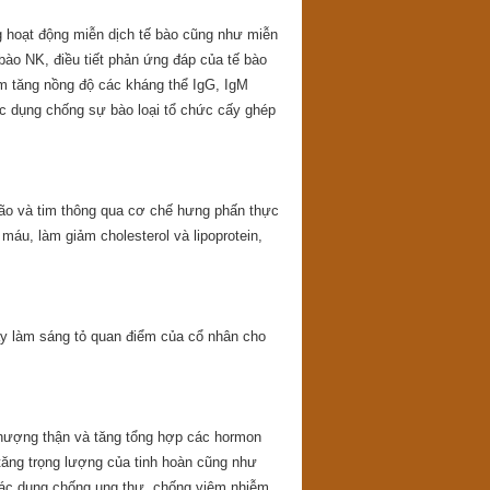
hoạt động miễn dịch tế bào cũng như miễn
 bào NK, điều tiết phản ứng đáp của tế bào
àm tăng nồng độ các kháng thể IgG, IgM
ác dụng chống sự bào loại tổ chức cấy ghép
ão và tim thông qua cơ chế hưng phấn thực
máu, làm giảm cholesterol và lipoprotein,
ày làm sáng tỏ quan điểm của cổ nhân cho
thượng thận và tăng tổng hợp các hormon
tăng trọng lượng của tinh hoàn cũng như
tác dụng chống ung thư, chống viêm nhiễm,