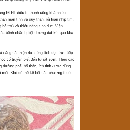
ùng ĐTHT điều trị thành công khá nhiều
ận mãn tính và suy thận, rối loạn nhịp tim,
 hỗ trợ) và thiểu năng sinh dục. Viện
ác bệnh nhân bị liệt dương đạt kết quả khá
 năng cải thiện đời sống tình dục trực tiếp
học cổ truyền biết đến từ rất sớm. Theo các
ng dưỡng phế, bổ thận, ích tinh được dùng
gối mỏi. Khó có thể kể hết các phương thuốc