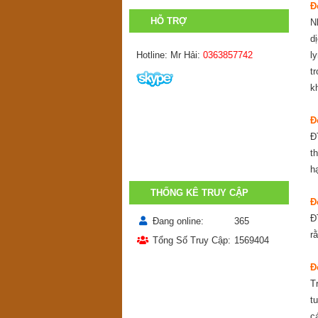
Đ
HỖ TRỢ
N
d
Hotline: Mr Hải:
0363857742
l
t
kh
Đ
Đ
t
h
THỐNG KÊ TRUY CẬP
Đ
Đ
Đang online
365
r
Tổng Số Truy Cập
1569404
Đ
T
t
c