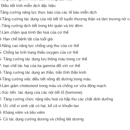
- Điều tiết tính miễn dịch đặc hiệu
-Tăng cường năng lực thực bào của các tế bào miễn dịch
0-Tăng cường tác dụng của nội tiết tố tuyến thượng thận và làm trương nở c
1-Tăng cường dịch tiết trong khí quản và trừ đờm
2-Làm chậm quá trình lão hoá của cơ thể
3- Hạn chế bệnh tật của tuổi già
4-Nâng cao năng lực chống ung thư của cơ thể
5- Chống lại tình trạng thiếu oxygen của cơ thể
6- Tăng cường tác dụng lưu thông máu trong cơ thể
7- hạn chế tác hại của tia gamma đối với cơ thể
8- Tăng cường tác dụng an thần, trấn tĩnh thần kinh
9-Tăng cường việc điều tiết nồng độ đường trong máu
0-Làm giảm cholesterol trong máu và chống xơ vữa động mạch.
1-Xúc tiến tác dụng của các nội tiết tố (hormone).
2- Tăng cường chức năng tiêu hoá và hấp thu các chất dinh dưỡng
3- Ức chế vi sinh vật có hại, kể cả vi khuẩn lao
4- Kháng viêm và tiêu viêm
5- Có tác dụng cường dương và chống liệt dương