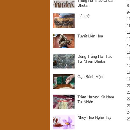
Trùng Hạ Thảo Chuẩn
Bhutan
8
9
Liên hệ
1
1
1
Tuyết Liên Hoa
1
1
1
Đông Trùng Hạ Thảo
1
Tự Nhiên Bhutan
1
1
Gạo Bách Mộc
1
2
2
Trầm Hương Kỳ Nam
2
Tự Nhiên
2
2
Nhụy Hoa Nghệ Tây
2