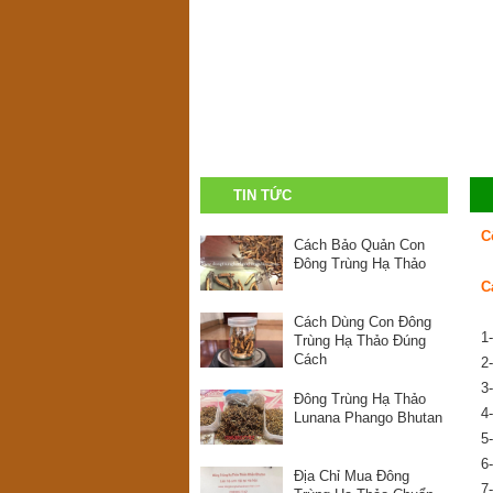
TIN TỨC
C
Cách Bảo Quản Con
Đông Trùng Hạ Thảo
C
Cách Dùng Con Đông
1
Trùng Hạ Thảo Đúng
Cách
2
3
Đông Trùng Hạ Thảo
4
Lunana Phango Bhutan
5
6
Địa Chỉ Mua Đông
7