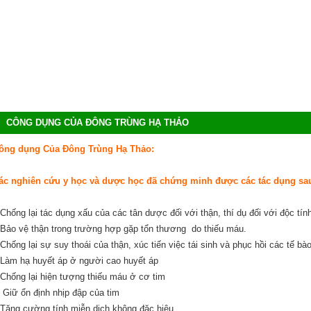
CÔNG DỤNG CỦA ĐÔNG TRÙNG HẠ THẢO
ông dụng Của Đông Trùng Hạ Thảo:
ác nghiên cứu y học và dược học đã chứng minh được các tác dụng sa
-Chống lại tác dụng xấu của các tân dược đối với thận, thí dụ đối với độc tín
-Bảo vệ thận trong trường hợp gặp tổn thương do thiếu máu.
-Chống lại sự suy thoái của thận, xúc tiến việc tái sinh và phục hồi các tế bà
-Làm hạ huyết áp ở người cao huyết áp
-Chống lại hiện tượng thiếu máu ở cơ tim
- Giữ ổn định nhịp đập của tim
-Tăng cường tính miễn dịch không đặc hiệu