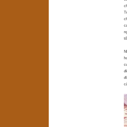
c
T
c
c
n
tố
N
h
c
đ
đ
c